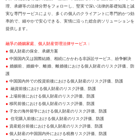
理、承継等の法律分野をフォローし、堅実で深い法律的基礎知識と誠
実な専門サービスにより、多くの個人のクライアントに専門的かつ効
率的で、細やかで安心できる、実情に沿った総合的ソリューションを
提供します。
融孚の婚姻家庭、個人財産管理法律サービス
：
●
個人財産の保全、承継方案
●
中国国内又は国際結婚、相続にかかわる非訴訟サービス、紛争解決
●
婚姻前、婚姻中、離婚、離婚後における個人財産のリスク評価、防
護
●
中国国内外での投資前後における個人財産のリスク評価、防護
●
融資前後における個人財産のリスク評価、防護
●
上場前後における個人財産のリスク評価、防護
●
移民前後における個人財産のリスク評価、防護
●
子女の海外留学における個人財産のリスク評価、防護
●
住宅購入前後における個人財産のリスク評価、防護
●
資産処分前後における個人財産のリスク評価、防護
●
個人財産の中国国内外における税務リスク評価、防護