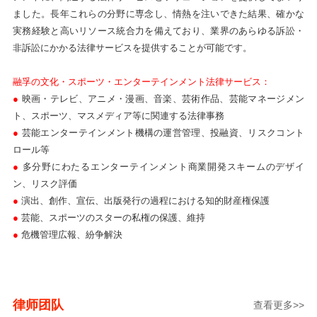
ました。長年これらの分野に専念し、情熱を注いできた結果、確かな
実務経験と高いリソース統合力を備えており、業界のあらゆる訴訟・
非訴訟にかかる法律サービスを提供することが可能です。
融孚の文化・スポーツ・エンターテインメント法律サービス：
●
映画・テレビ、アニメ・漫画、音楽、芸術作品、芸能マネージメン
ト、スポーツ、マスメディア等に関連する法律事務
●
芸能エンターテインメント機構の運営管理、投融資、リスクコント
ロール等
●
多分野にわたるエンターテインメント商業開発スキームのデザイ
ン、リスク評価
●
演出、創作、宣伝、出版発行の過程における知的財産権保護
●
芸能、スポーツのスターの私権の保護、維持
●
危機管理広報、紛争解決
律师团队
查看更多>>