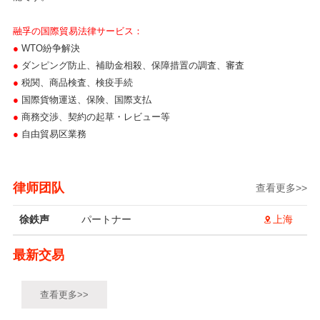
融孚の国際貿易法律サービス
：
●
WTO紛争解決
●
ダンピング防止、補助金相殺、保障措置の調査、審査
●
税関、商品検査、検疫手続
●
国際貨物運送、保険、国際支払
●
商務交渉、契約の起草・レビュー等
●
自由貿易区業務
律师团队
查看更多>>
徐鉄声
パートナー
上海
最新交易
查看更多>>