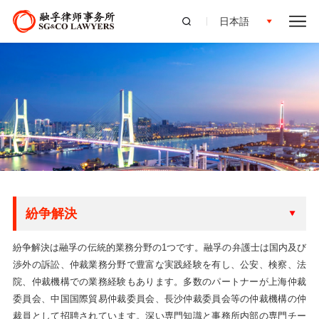
日本語
紛争解決
紛争解決は融孚の伝統的業務分野の1つです。融孚の弁護士は国内及び
渉外の訴訟、仲裁業務分野で豊富な実践経験を有し、公安、検察、法
院、仲裁機構での業務経験もあります。多数のパートナーが上海仲裁
委員会、中国国際貿易仲裁委員会、長沙仲裁委員会等の仲裁機構の仲
裁員として招聘されています。深い専門知識と事務所内部の専門チー