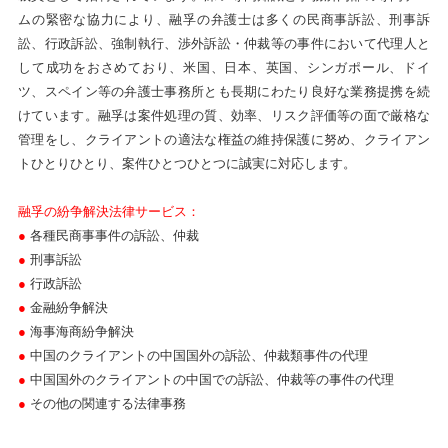
ムの緊密な協力により、融孚の弁護士は多くの民商事訴訟、刑事訴
訟、行政訴訟、強制執行、渉外訴訟・仲裁等の事件において代理人と
して成功をおさめており、米国、日本、英国、シンガポール、ドイ
ツ、スペイン等の弁護士事務所とも長期にわたり良好な業務提携を続
けています。融孚は案件処理の質、効率、リスク評価等の面で厳格な
管理をし、クライアントの適法な権益の維持保護に努め、クライアン
トひとりひとり、案件ひとつひとつに誠実に対応します。
融孚の紛争解決法律サービス
：
●
各種民商事事件の訴訟、仲裁
●
刑事訴訟
●
行政訴訟
●
金融紛争解決
●
海事海商紛争解決
●
中国のクライアントの中国国外の訴訟、仲裁類事件の代理
●
中国国外のクライアントの中国での訴訟、仲裁等の事件の代理
●
その他の関連する法律事務