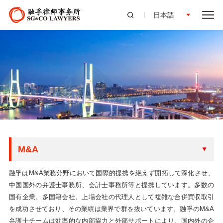
日本語
M&A
融孚はM&A業務分野において国際的提携を絶えず開拓して深化させ、
中国国外の弁護士事務所、会計士事務所等と提携しています。多数の
国有企業、多国籍会社、上場会社の代理人として複雑な合併買収取引
を成功させており、その業績は業界で群を抜いています。融孚のM&A
弁護士チームは効率的な内部協力と外部サポートにより、国内外の企