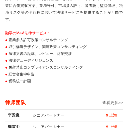
業に合併買収方案、業務許可、市場参入許可、審査認可監督管理、税
務リスク等の全行程において法律サービスを提供することが可能で
す。
融孚のM&A法律サービス
：
●
産業参入許可政策コンサルティング
●
取引構造デザイン、関連政策コンサルティング
●
法律文書の起草、レビュー、商業交渉
●
法律デューディリジェンス
●
独占禁止コンプライアンスコンサルティング
●
経営者集中申告
●
税務統一計画
律师团队
查看更多>>
李景良
シニアパートナー
上海
繆貫中
シニアパートナー
上海