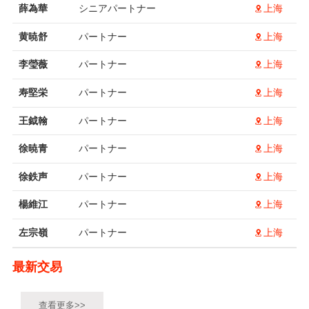
薛為華
シニアパートナー
上海
黄暁舒
パートナー
上海
李瑩薇
パートナー
上海
寿堅栄
パートナー
上海
王鉞翰
パートナー
上海
徐暁青
パートナー
上海
徐鉄声
パートナー
上海
楊維江
パートナー
上海
左宗嶺
パートナー
上海
最新交易
查看更多>>