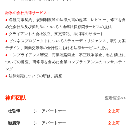
融孚の会社法律サービス：
●
各種商事契約、規則制度等の法律文書の起草、レビュー、修正を含
めた会社法及び契約法についての通年法律顧問サービスの提供
●
クライアントの会社設立、変更登記、抹消等のサポート
●
ビジネスプロジェクトについてのデューディリジェンス、取引方案
デザイン、商業交渉等の全行程における法律サービスの提供
●
コンプライアンス審査、商業賄賂禁止、不正競争禁止、独占禁止に
ついての審査、研修等を含めた企業コンプライアンスのコンサルティ
ング
●
法律知識についての研修、講座
律师团队
查看更多>>
杜哲锋
シニアパートナー
上海
顧麗萍
シニアパートナー
上海