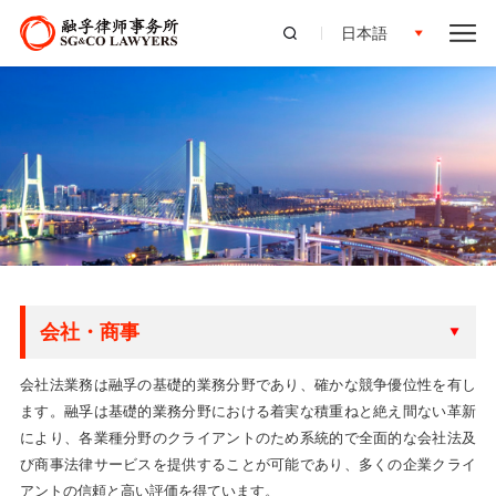
日本語
会社・商事
会社法業務は融孚の基礎的業務分野であり、確かな競争優位性を有し
ます。融孚は基礎的業務分野における着実な積重ねと絶え間ない革新
により、各業種分野のクライアントのため系統的で全面的な会社法及
び商事法律サービスを提供することが可能であり、多くの企業クライ
アントの信頼と高い評価を得ています。