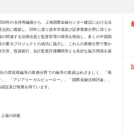
010年の合併再編後から、上海国際金融センター建設における法
重点的に構築し、10年に渡り資本市場及び証券業務分野に深くか
場の関連する法律法規と監督管理の環境を熟知し、多くの中国国
等の重大プロジェクトの成功に協力し、これらの業務分野で豊か
取引所、投資銀行、会計監査評価機関等とも良好な協力関係を築
社の買収再編等の業務分野での融孚の業績はめざましく、「商
ク」、「アジアリーガルビューロー」、「国際金融法律評論」、
の認証及び推薦を得ています。
、上場の回復