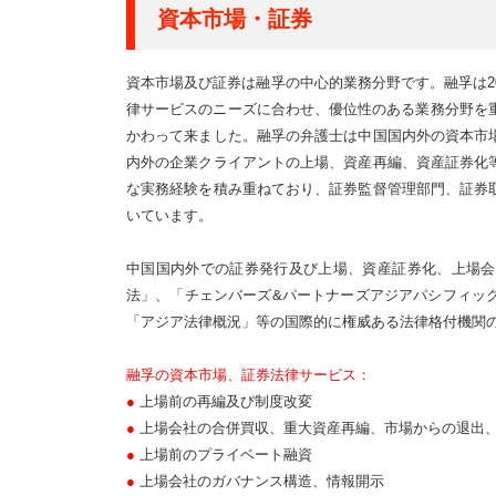
資本市場・証券
資本市場及び証券は融孚の中心的業務分野です。融孚は2
律サービスのニーズに合わせ、優位性のある業務分野を
かわって来ました。融孚の弁護士は中国国内外の資本市
内外の企業クライアントの上場、資産再編、資産証券化
な実務経験を積み重ねており、証券監督管理部門、証券
いています。
中国国内外での証券発行及び上場、資産証券化、上場会
法」、「チェンバーズ&パートナーズアジアパシフィッ
「アジア法律概況」等の国際的に権威ある法律格付機関
融孚の資本市場、証券法律サービス：
●
上場前の再編及び制度改変
●
上場会社の合併買収、重大資産再編、市場からの退出
●
上場前のプライベート融資
●
上場会社のガバナンス構造、情報開示