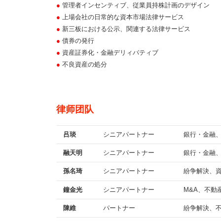
●
管理者インセンティブ、従業員持株計画のデザイン
●
上場会社の日常的な資本市場法律サービス
●
新三板における公示、関連する法律サービス
●
債券の発行
●
資産証券化・金融デリィバティブ
●
不良資産の処分
律师团队
吕琰
シニアパートナー
銀行・金融
融天明
シニアパートナー
銀行・金融
孫名琦
シニアパートナー
紛争解決、
鐘金光
シニアパートナー
M&A、不動
陳維
パートナー
紛争解決、